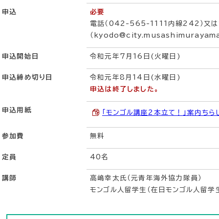
申込
必要
電話（042-565-1111内線242）又
（kyodo@city.musashimurayam
申込開始日
令和元年7月16日(火曜日)
申込締め切り日
令和元年8月14日(水曜日)
申込は終了しました。
申込用紙
「モンゴル講座2本立て！」案内ちらし 
参加費
無料
定員
40名
講師
高嶋幸太氏（元青年海外協力隊員）
モンゴル人留学生（在日モンゴル人留学