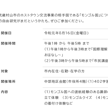
武蔵村山市のホストタウン交流事業の相手国である「モンゴル国」につ
の自由研究がまだというかたも、ぜひご参加ください。
開催日
令和元年8月16日(金曜日)
開催時間
午後1時 から 午後5時 まで
（1）午後1時から午後3時まで「国際理
おはなし～」
（2）午後3時から午後5時まで「市民講
対象
市内在住・在勤・在学の方
開催場所
中部地区会館（市役所4階）（1）402学
内容
（1）モンゴル国への渡航経験のある講師
立て体験 （3）モンゴルクイズ （4）
の着付け体験など