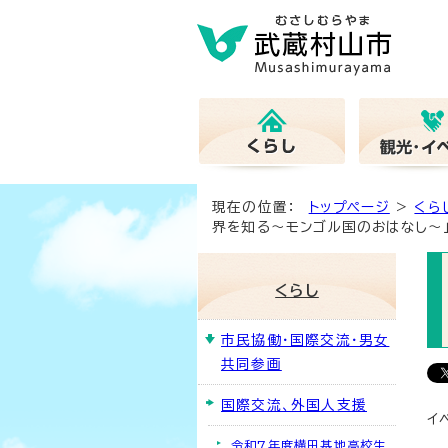
現在の位置：
トップページ
>
くら
界を知る～モンゴル国のおはなし～」
くらし
市民協働・国際交流・男女
共同参画
国際交流、外国人支援
イ
令和7年度横田基地高校生