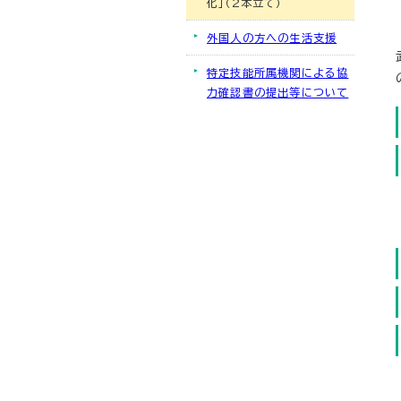
化」（2本立て）
外国人の方への生活支援
特定技能所属機関による協
力確認書の提出等について