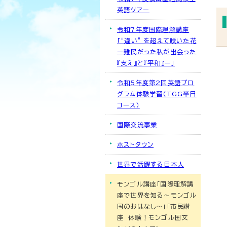
英語ツアー
令和7年度国際理解講座
「“違い” を超えて咲いた花
ー難民だった私が出会った
『支え』と『平和』ー」
令和5年度第2回英語プロ
グラム体験学習（TGG半日
コース）
国際交流事業
ホストタウン
世界で活躍する日本人
モンゴル講座「国際理解講
座で世界を知る～モンゴル
国のおはなし～」「市民講
座 体験！モンゴル国文