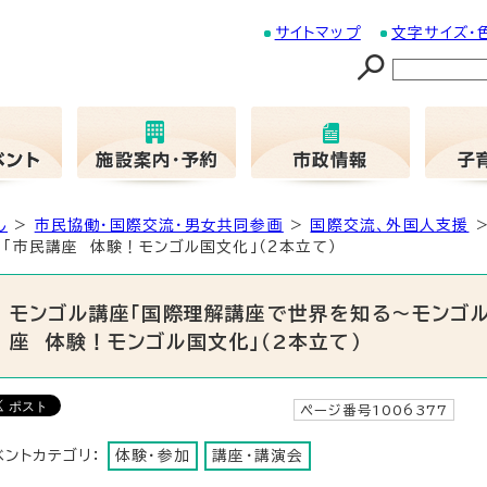
サイトマップ
文字サイズ・
し
>
市民協働・国際交流・男女共同参画
>
国際交流、外国人支援
>
「市民講座 体験！モンゴル国文化」（2本立て）
モンゴル講座「国際理解講座で世界を知る～モンゴル
座 体験！モンゴル国文化」（2本立て）
ページ番号1006377
更
ベントカテゴリ：
体験・参加
講座・講演会