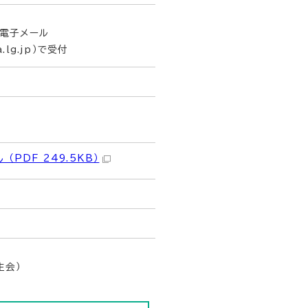
は電子メール
a.lg.jp）で受付
（PDF 249.5KB）
生会）