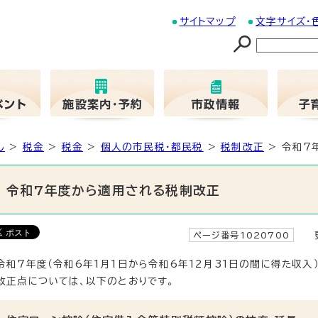
サイトマップ
文字サイズ・
し
>
税金
>
税金
>
個人の市民税・都民税
>
税制改正
> 令和7
令和7年度から適用される税制改正
ページ番号1020700
更
令和7年度（令和6年1月1日から令和6年12月31日の間に得た収
改正点については、以下のとおりです。