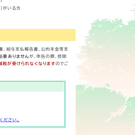
く）がいる方
書、給与支払報告書、公的年金等支
必要ありません
が、申告の際、控除
減税が受けられなくなります
のでご
ください。