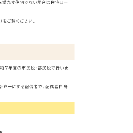
を満たす住宅でない場合は住宅ロー
）をご覧ください。
和7年度の市民税・都民税で行いま
生計を一にする配偶者で、配偶者自身
方