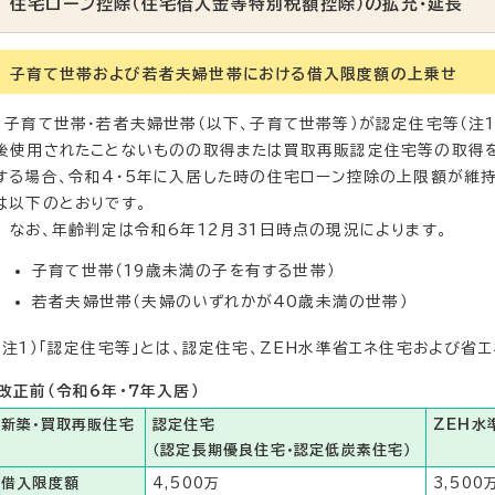
住宅ローン控除（住宅借入金等特別税額控除）の拡充・延長
子育て世帯および若者夫婦世帯における借入限度額の上乗せ
子育て世帯・若者夫婦世帯（以下、子育て世帯等）が認定住宅等（注
後使用されたことないものの取得または買取再販認定住宅等の取得をし
する場合、令和4・5年に入居した時の住宅ローン控除の上限額が維
は以下のとおりです。
なお、年齢判定は令和6年12月31日時点の現況によります。
子育て世帯（19歳未満の子を有する世帯）
若者夫婦世帯（夫婦のいずれかが40歳未満の世帯）
（注1）「認定住宅等」とは、認定住宅、ZEH水準省エネ住宅および省
改正前（令和6年・7年入居）
新築・買取再販住宅
認定住宅
ZEH水
（認定長期優良住宅・認定低炭素住宅）
借入限度額
4,500万
3,500