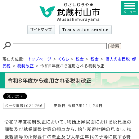
メニュー
サイトマップ
Translation service
現在の位置：
トップページ
>
くらし
>
税金
>
税金
>
個人の市民税・都
民税
>
税制改正
> 令和8年度から適用される税制改正
令和8年度から適用される税制改正
ページ番号1021756
更新日 令和7年11月24日
令和7年度税制改正において、物価上昇局面における税負担の
調整及び就業調整対策の観点から、給与所得控除の見直し、扶
養親族等の所得要件の改正及び大学生年代の子等に関する特