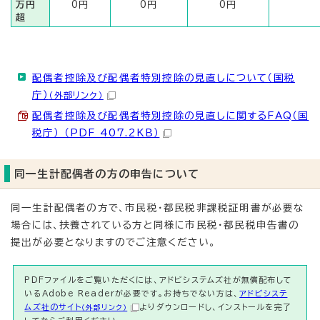
万円
0円
0円
0円
超
配偶者控除及び配偶者特別控除の見直しについて（国税
庁）
（外部リンク）
配偶者控除及び配偶者特別控除の見直しに関するFAQ（国
税庁） （PDF 407.2KB）
同一生計配偶者の方の申告について
同一生計配偶者の方で、市民税・都民税非課税証明書が必要な
場合には、扶養されている方と同様に市民税・都民税申告書の
提出が必要となりますのでご注意ください。
PDFファイルをご覧いただくには、アドビシステムズ社が無償配布して
いるAdobe Readerが必要です。お持ちでない方は、
アドビシステ
ムズ社のサイト
よりダウンロードし、インストールを完了
（外部リンク）