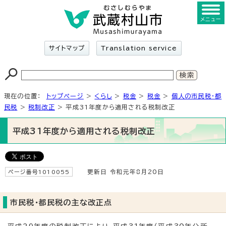
メニュー
サイトマップ
Translation service
現在の位置：
トップページ
>
くらし
>
税金
>
税金
>
個人の市民税・都
民税
>
税制改正
> 平成31年度から適用される税制改正
平成31年度から適用される税制改正
ページ番号1010055
更新日 令和元年8月20日
市民税・都民税の主な改正点