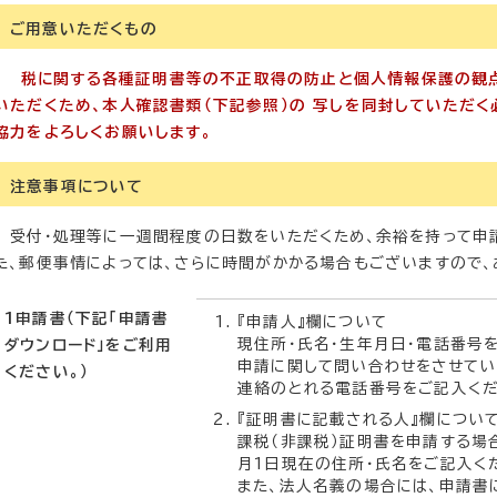
ご用意いただくもの
税に関する各種証明書等の不正取得の防止と個人情報保護の観点
いただくため、本人確認書類（下記参照）の
写しを同封していただく
協力をよろしくお願いします。
注意事項について
受付・処理等に一週間程度の日数をいただくため、余裕を持って申請
た、郵便事情によっては、さらに時間がかかる場合もございますので、
1申請書（下記「申請書
『申請人』欄について
現住所・氏名・生年月日・電話番号
ダウンロード」をご利用
申請に関して問い合わせをさせてい
ください。）
連絡のとれる電話番号をご記入くだ
『証明書に記載される人』欄につい
課税（非課税）証明書を申請する場
月1日現在の住所・氏名をご記入く
また、法人名義の場合には、申請書