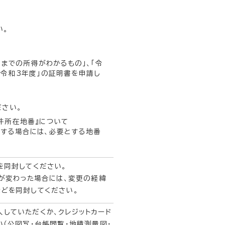
い。
日までの所得がわかるもの」、「令
「令和3年度」の証明書を申請し
ださい。
件所在地番』について
する場合には、必要とする地番
を同封してください。
名が変わった場合には、変更の経緯
どを同封してください。
していただくか、クレジットカード
（公図写・台帳閲覧・地積測量図・