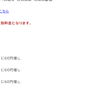
こちら
、別料金となります
。
とに60円増し
とに60円増し
とに60円増し