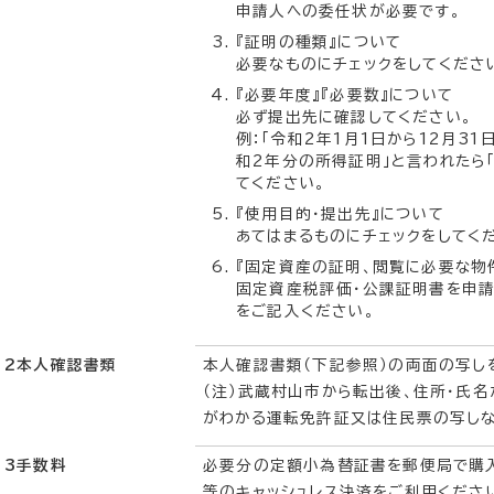
申請人への委任状が必要です。
『証明の種類』について
必要なものにチェックをしてくださ
『必要年度』『必要数』について
必ず提出先に確認してください。
例：「令和2年1月1日から12月31
和2年分の所得証明」と言われたら
てください。
『使用目的・提出先』について
あてはまるものにチェックをしてく
『固定資産の証明、閲覧に必要な物
固定資産税評価・公課証明書を申請
をご記入ください。
2本人確認書類
本人確認書類（下記参照）の両面の写し
（注）武蔵村山市から転出後、住所・氏
がわかる運転免許証又は住民票の写しな
3手数料
必要分の定額小為替証書を郵便局で購入
等のキャッシュレス決済をご利用ください