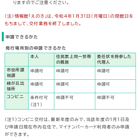
りますのでご注意ください。
（注）情報館「えのき」は、令和4年1月31日（月曜日）の閉館日を
もちまして、交付業務を終了しました。
申請できるかた
発行場所別の申請できるかた
本人
住民票上同一世帯
委任状を持参した
の親族
代理人
市役所課
申請可
申請可
申請可
税課
緑が丘出
申請可
申請可
申請可
張所
コンビニ
条件付可
申請不可
申請不可
（注1）
（注1）コンビニ交付は、最新年度のみで、当該年度の1月1日及
び申請日現在市内在住で、マイナンバーカード利用者のみ申請
ができます。