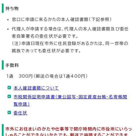
持ち物
窓口に申請に来るかたの本人確認書類（下記参照）
代理人が申請する場合は、代理人の本人確認書類及び委任
者自筆署名の委任状が必要です。
（注）申請日現在市外に住民登録があるかたは、同一世帯の
親族であっても委任状が必要です。
手数料
1通 300円（郵送の場合は1通400円）
本人確認書類について
市税関係証明申請書（兼公図写・固定資産台帳・名寄帳閲
覧申請）
委任状
市外にお住まいのかたや仕事等で開庁時間内に市役所にいらっ
しゃることができないかたでも、郵送で申請することができま