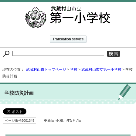
Translation service
現在の位置：
武蔵村山市トップページ
>
学校
>
武蔵村山市立第一小学校
> 学校
防災計画
学校防災計画
ページ番号2001345
更新日 令和元年5月7日