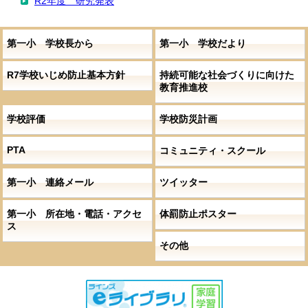
R2年度 研究発表
第一小 学校長から
第一小 学校だより
R7学校いじめ防止基本方針
持続可能な社会づくりに向けた
教育推進校
学校評価
学校防災計画
PTA
コミュニティ・スクール
第一小 連絡メール
ツイッター
第一小 所在地・電話・アクセ
体罰防止ポスター
ス
その他