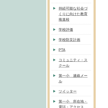
持続可能な社会づ
くりに向けた教育
推進校
学校評価
学校防災計画
PTA
コミュニティ・ス
クール
第一小 連絡メー
ル
ツイッター
第一小 所在地・
電話・アクセス