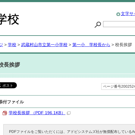
文字サ
ジ
>
学校
>
武蔵村山市立第一小学校
>
第一小 学校長から
> 校長挨拶
校長挨拶
ページ番号200252
添付ファイル
学校長挨拶 （PDF 196.1KB）
PDFファイルをご覧いただくには、アドビシステムズ社が無償配布しているAdob