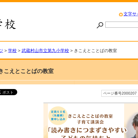
文字サ
ジ
>
学校
>
武蔵村山市立第九小学校
> きこえとことばの教室
きこえとことばの教室
ページ番号2000207