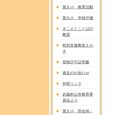
第九小 教育活動
第九小 学校評価
きこえとことばの
教室
特別支援教室えの
き
登校許可証明書
過去のお知らせ
外部リンク
武蔵村山市教育委
員会より
第九小 所在地・