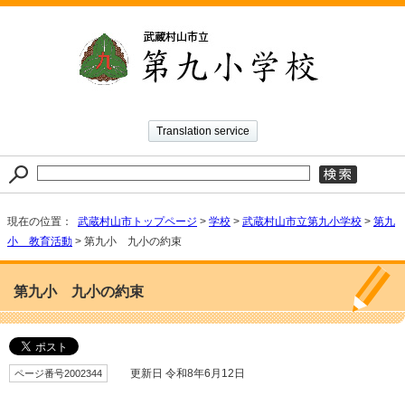
Translation service
現在の位置：
武蔵村山市トップページ
>
学校
>
武蔵村山市立第九小学校
>
第九
小 教育活動
> 第九小 九小の約束
第九小 九小の約束
ページ番号2002344
更新日 令和8年6月12日