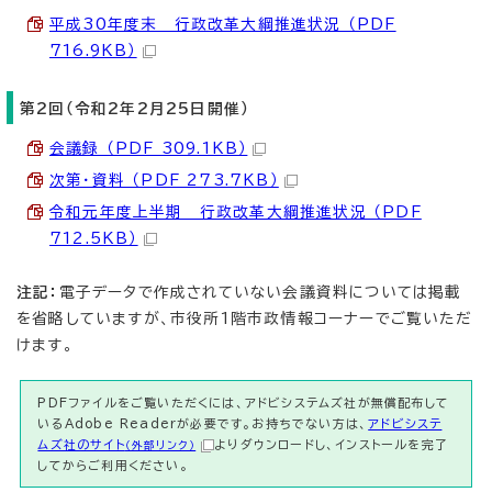
平成30年度末 行政改革大綱推進状況 （PDF
716.9KB）
第2回（令和2年2月25日開催）
会議録 （PDF 309.1KB）
次第・資料 （PDF 273.7KB）
令和元年度上半期 行政改革大綱推進状況 （PDF
712.5KB）
注記：
電子データで作成されていない会議資料については掲載
を省略していますが、市役所1階市政情報コーナーでご覧いただ
けます。
PDFファイルをご覧いただくには、アドビシステムズ社が無償配布して
いるAdobe Readerが必要です。お持ちでない方は、
アドビシステ
ムズ社のサイト
よりダウンロードし、インストールを完了
（外部リンク）
してからご利用ください。