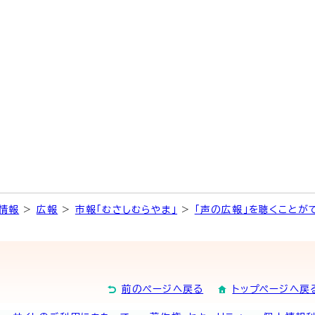
情報
>
広報
>
市報「むさしむらやま」
>
「声の広報」を聴くことが
前のページへ戻る
トップページへ戻