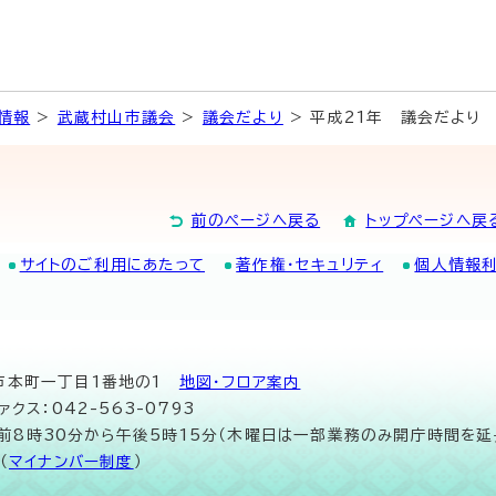
情報
>
武蔵村山市議会
>
議会だより
> 平成21年 議会だより
前のページへ戻る
トップページへ戻
サイトのご利用にあたって
著作権・セキュリティ
個人情報
山市本町一丁目1番地の1
地図･フロア案内
ァクス：042-563-0793
午前8時30分から午後5時15分（木曜日は一部業務のみ開庁時間を延
（
マイナンバー制度
）