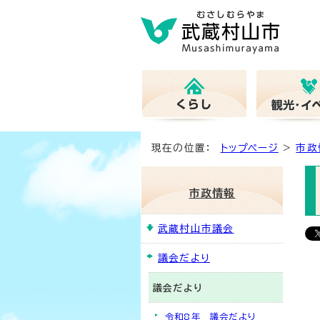
現在の位置：
トップページ
>
市政
市政情報
武蔵村山市議会
議会だより
議会だより
令和8年 議会だより