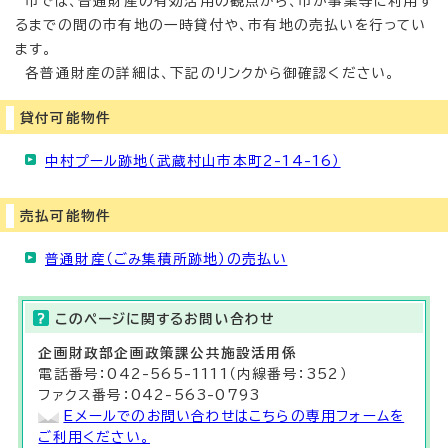
市では、普通財産の有効活用の観点から、市が事業等に利用す
るまでの間の市有地の一時貸付や、市有地の売払いを行ってい
ます。
各普通財産の詳細は、下記のリンクから御確認ください。
貸付可能物件
中村プール跡地（武蔵村山市本町2-14-16）
売払可能物件
普通財産（ごみ集積所跡地）の売払い
このページに関する
お問い合わせ
企画財政部
企画政策課公共施設活用
係
電話番号：042-565-1111（内線番号：352）
ファクス番号：042-563-0793
Eメールでのお問い合わせはこちらの専用フォームを
ご利用ください。