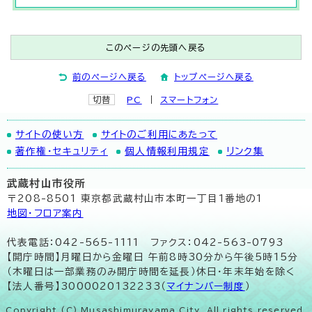
このページの先頭へ戻る
前のページへ戻る
トップページへ戻る
切替
PC
スマートフォン
サイトの使い方
サイトのご利用にあたって
著作権・セキュリティ
個人情報利用規定
リンク集
武蔵村山市役所
〒208-8501 東京都武蔵村山市本町一丁目1番地の1
地図･フロア案内
代表電話：042-565-1111 ファクス：042-563-0793
【開庁時間】月曜日から金曜日 午前8時30分から午後5時15分
（木曜日は一部業務のみ開庁時間を延長）休日・年末年始を除く
【法人番号】3000020132233（
マイナンバー制度
）
Copyright (C) Musashimurayama City. All rights reserved.