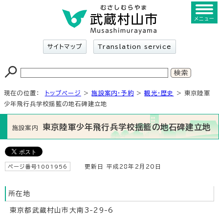
メニュー
サイトマップ
Translation service
現在の位置：
トップページ
>
施設案内・予約
>
観光・歴史
> 東京陸軍
少年飛行兵学校揺籃の地石碑建立地
東京陸軍少年飛行兵学校揺籃の地石碑建立地
施設案内
ページ番号1001956
更新日 平成28年2月20日
所在地
東京都武蔵村山市大南3-29-6