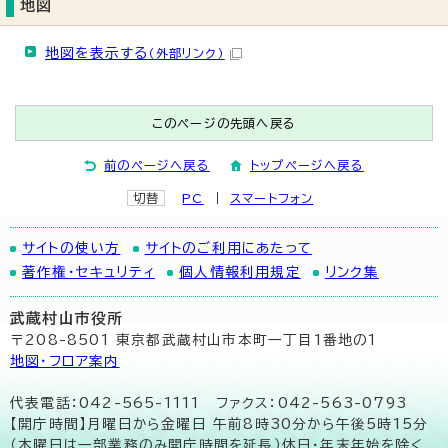
地図
地図を表示する
（外部リンク）
このページの先頭へ戻る
前のページへ戻る
トップページへ戻る
切替
PC
スマートフォン
サイトの使い方
サイトのご利用にあたって
著作権・セキュリティ
個人情報利用規定
リンク集
武蔵村山市役所
〒208-8501 東京都武蔵村山市本町一丁目1番地の1
地図･フロア案内
代表電話：042-565-1111 ファクス：042-563-0793
【開庁時間】月曜日から金曜日 午前8時30分から午後5時15分
（木曜日は一部業務のみ開庁時間を延長）休日・年末年始を除く