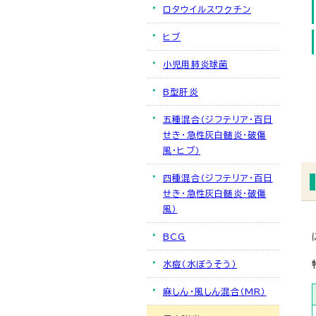
ロタウイルスワクチン
ヒブ
小児用肺炎球菌
B型肝炎
五種混合（ジフテリア・百日
せき・急性灰白髄炎・破傷
風・ヒブ）
四種混合（ジフテリア・百日
せき・急性灰白髄炎・破傷
風）
BCG
水痘（水ぼうそう）
麻しん・風しん混合（MR）