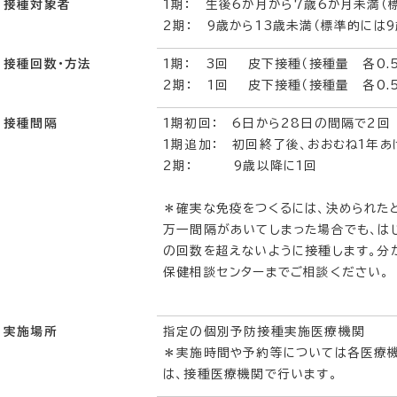
接種対象者
1期： 生後6か月から7歳6か月未満（
2期： 9歳から13歳未満（標準的には9
接種回数・方法
1期： 3回 皮下接種（接種量 各0.5
2期： 1回 皮下接種（接種量 各0.
接種間隔
1期初回： 6日から28日の間隔で2
1期追加： 初回終了後、おおむね1年あ
2期： 9歳以降に1回
＊確実な免疫をつくるには、決められた
万一間隔があいてしまった場合でも、は
の回数を超えないように接種します。分
保健相談センターまでご相談ください。
実施場所
指定の個別予防接種実施医療機関
＊実施時間や予約等については各医療機
は、接種医療機関で行います。