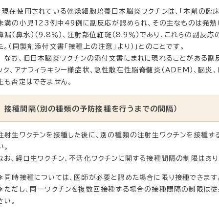
現在使用されている乾燥細胞培養日本脳炎ワクチンは、「本剤の臨床
未満の小児123例中49例に副反応が認められ、その主なものは発熱（18.
鼻漏（鼻水）（9.8％）、注射部位紅斑（8.9％）であり、これらの副
た。（同製剤添付文書「接種上の注意」より）」とのことです。
なお、旧日本脳炎ワクチンの添付文書にまれに現れることがある副反
ック、アナフィラキシー様症状、急性散在性脳脊髄炎（ADEM）、脳炎
生も否定はできません。
接種間隔（別の種類の予防接種を行うまでの間隔）
注射生ワクチンを接種した後に、別の種類の注射生ワクチンを接種す
い。
なお、経口生ワクチン、不活化ワクチンに関する接種間隔の制限はあり
＊同時接種については、医師が必要と認めた場合に限り接種できます
＊ただし、同一ワクチンを複数回接種する場合の接種間隔の制限は従
さい。