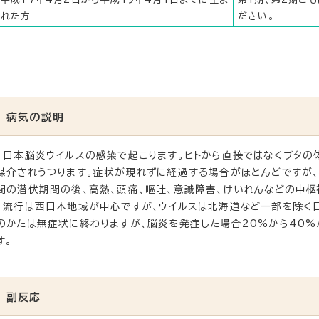
れた方
ださい。
病気の説明
日本脳炎ウイルスの感染で起こります。ヒトから直接ではなくブタの
媒介されうつります。症状が現れずに経過する場合がほとんどですが、
間の潜伏期間の後、高熱、頭痛、嘔吐、意識障害、けいれんなどの中枢
流行は西日本地域が中心ですが、ウイルスは北海道など一部を除く
のかたは無症状に終わりますが、脳炎を発症した場合20%から40
す。
副反応