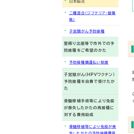
日本脳炎
二種混合（ジフテリア・破傷
風）
子宮頸がん予防接種
里帰り出産等で市外での予
防接種をご希望のかた
予防接種償還払い制度
子宮頸がん（HPVワクチン）
予防接種を自費で受けたか
た
骨髄移植手術等により免疫
が喪失したかたの再接種に
対する費用助成
骨髄移植等により免疫が喪
失したかたの予防接種費用