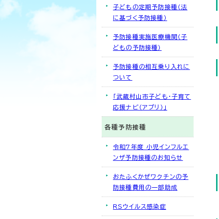
子どもの定期予防接種（法
に基づく予防接種）
予防接種実施医療機関（子
どもの予防接種）
予防接種の相互乗り入れに
ついて
「武蔵村山市子ども・子育て
応援ナビ（アプリ）」
各種予防接種
令和7年度 小児インフルエ
ンザ予防接種のお知らせ
おたふくかぜワクチンの予
防接種費用の一部助成
RSウイルス感染症