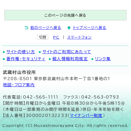
このページの先頭へ戻る
前のページへ戻る
トップページへ戻る
切替
PC
スマートフォン
サイトの使い方
サイトのご利用にあたって
著作権・セキュリティ
個人情報利用規定
リンク集
武蔵村山市役所
〒208-8501 東京都武蔵村山市本町一丁目1番地の1
地図･フロア案内
代表電話：042-565-1111 ファクス：042-563-0793
【開庁時間】月曜日から金曜日 午前8時30分から午後5時15分
（木曜日は一部業務のみ開庁時間を延長）休日・年末年始を除く
【法人番号】3000020132233（
マイナンバー制度
）
Copyright (C) Musashimurayama City. All rights reserved.