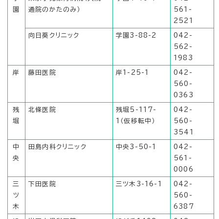
園
通院のかたのみ）
561-
2521
向日葵クリニック
学園3-88-2
042-
562-
1983
岸
藤田医院
岸1-25-1
042-
560-
0363
残
北條医院
残堀5-117-
042-
堀
1（仮移転中）
560-
3541
中
田島内科クリニック
中央3-50-1
042-
央
561-
0006
三
下田医院
三ツ木3-16-1
042-
ツ
560-
木
6387