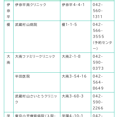
伊
伊奈平南クリニック
伊奈平4-4-1
042-
奈
560-
平
1311
榎
武蔵村山病院
榎1-1-5
042-
566-
3555
（予約センタ
ー）
大
大南ファミリークリニック
大南2-1-8
042-
南
590-
0373
半田医院
大南3-54-16
042-
564-
8649
武蔵村山さいとうクリニッ
大南3-68-3
042-
ク
590-
2266
学
東京小児療育病院（入院・
学園4-10-1
042-