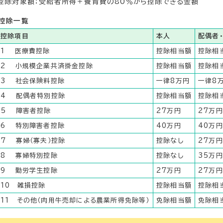
控除対象額：受給者所得＋養育費の80％から控除できる金額
控除一覧
控除項目
本人
配偶者
1 医療費控除
控除相当額
控除相
2 小規模企業共済掛金控除
控除相当額
控除相
3 社会保険料控除
一律8万円
一律8
4 配偶者特別控除
控除相当額
控除相
5 障害者控除
27万円
27万円
6 特別障害者控除
40万円
40万円
7 寡婦（寡夫）控除
控除なし
27万円
8 寡婦特別控除
控除なし
35万円
9 勤労学生控除
27万円
27万円
10 雑損控除
控除相当額
控除相
11 その他（肉用牛売却による農業所得免除等）
免除相当額
免除相