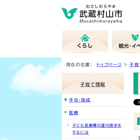
現在の位置：
トップページ
>
子育
子育て情報
手当・助成
医療
子ども医療費の還付請求を
するには