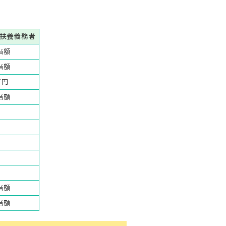
・扶養義務者
当額
当額
万円
当額
当額
当額