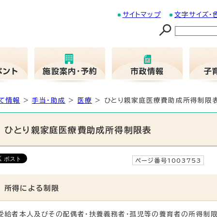
サイトマップ
文字サイズ・
て情報
>
手当・助成
>
医療
> ひとり親家庭医療費助成所得制限
ひとり親家庭医療費助成所得制限表
ページ番号1003753
更
所得による制限
受給者本人及びその配偶者・扶養義務者・孤児等の養育者の所得制