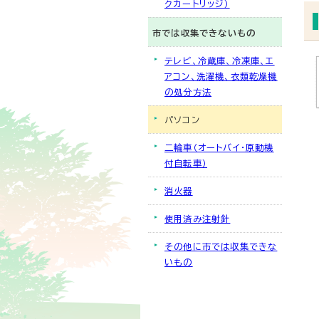
クカートリッジ）
市では収集できないもの
テレビ、冷蔵庫、冷凍庫、エ
アコン、洗濯機、衣類乾燥機
の処分方法
パソコン
二輪車（オートバイ・原動機
付自転車）
消火器
使用済み注射針
その他に市では収集できな
いもの