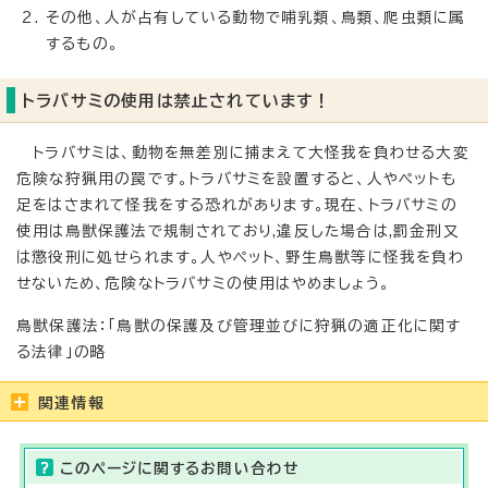
その他、人が占有している動物で哺乳類、鳥類、爬虫類に属
するもの。
トラバサミの使用は禁止されています！
トラバサミは、動物を無差別に捕まえて大怪我を負わせる大変
危険な狩猟用の罠です。トラバサミを設置すると、人やペットも
足をはさまれて怪我をする恐れがあります。現在、トラバサミの
使用は鳥獣保護法で規制されており,違反した場合は,罰金刑又
は懲役刑に処せられます。人やペット、野生鳥獣等に怪我を負わ
せないため、危険なトラバサミの使用はやめましょう。
鳥獣保護法：「鳥獣の保護及び管理並びに狩猟の適正化に関す
る法律」の略
関連情報
このページに関する
お問い合わせ