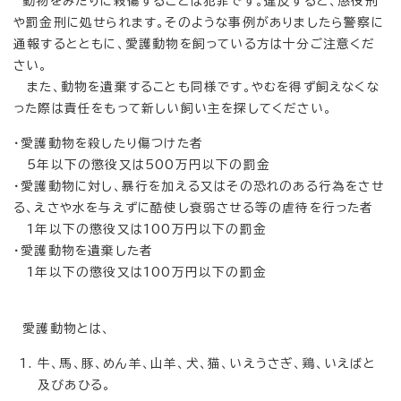
動物をみだりに殺傷することは犯罪です。違反すると、懲役刑
や罰金刑に処せられます。そのような事例がありましたら警察に
通報するとともに、愛護動物を飼っている方は十分ご注意くだ
さい。
また、動物を遺棄することも同様です。やむを得ず飼えなくな
った際は責任をもって新しい飼い主を探してください。
・愛護動物を殺したり傷つけた者
5年以下の懲役又は500万円以下の罰金
・愛護動物に対し、暴行を加える又はその恐れのある行為をさせ
る、えさや水を与えずに酷使し衰弱させる等の虐待を行った者
1年以下の懲役又は100万円以下の罰金
・愛護動物を遺棄した者
1年以下の懲役又は100万円以下の罰金
愛護動物とは、
牛、馬、豚、めん羊、山羊、犬、猫、いえうさぎ、鶏、いえばと
及びあひる。