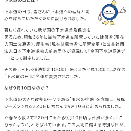
下水道の日とは？
下水道の日は、皆さんに下水道への理解と関
心を深めていただくために設けられました。
著しく遅れていた我が国の下水道普及促進を
図るため、昭和36年に当時下水道を所管していた建設省（現在
の国土交通省）、厚生省（現在は環境省に所管変更）と公益社団
法人日本下水道協会の前身団体が協議して「全国下水道促進デ
ー」として制定しました。
その後、旧下水道法制定100年目を迎えた平成13年に、現在の
「下水道の日」に名称が変更されました。
なぜ9月10日なのか？
下水道の大きな役割の一つである「雨水の排除」を念頭に、台風
シーズンである220日にちなんで9月10日と定められました。
立春から数えて220日にあたる9月10日頃は台風が多く、「に
ひゃくはつか」と呼ばれています。この大雨に備える特別な日が、