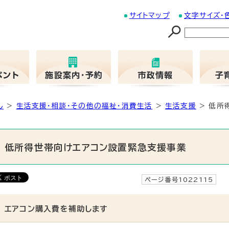
サイトマップ
文字サイズ・
し
>
生活支援・相談・その他の福祉・消費生活
>
生活支援
> 低所
低所得世帯向けエアコン設置緊急支援事業
ページ番号1022115
更
エアコン購入費を補助します