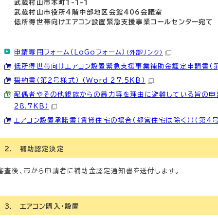
武蔵村山市本町1-1-1
武蔵村山市役所4階中部地区会館406会議室
低所得世帯向けエアコン設置緊急支援事業コールセンター宛て
申請専用フォーム（LoGoフォーム）
（外部リンク）
低所得世帯向けエアコン設置緊急支援事業補助金認定申請書（第1号様
誓約書（第2号様式） （Word 27.5KB）
配偶者やその他親族からの暴力等を理由に避難している旨の申出書
28.7KB）
エアコン設置承諾書（賃貸住宅の場合（都営住宅は除く））（第4号様式
2. 補助認定決定
審査後、市から申請者に補助金認定通知書を送付します。
3. エアコン購入・設置