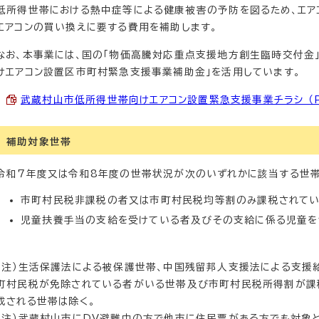
低所得世帯における熱中症等による健康被害の予防を図るため、エア
エアコンの買い換えに要する費用を補助します。
なお、本事業には、国の「物価高騰対応重点支援地方創生臨時交付金
けエアコン設置区市町村緊急支援事業補助金」を活用しています。
武蔵村山市低所得世帯向けエアコン設置緊急支援事業チラシ （PD
補助対象世帯
令和7年度又は令和8年度の世帯状況が次のいずれかに該当する世
市町村民税非課税の者又は市町村民税均等割のみ課税されてい
児童扶養手当の支給を受けている者及びその支給に係る児童を
（注）生活保護法による被保護世帯、中国残留邦人支援法による支援
町村民税が免除されている者がいる世帯及び市町村民税所得割が課
成される世帯は除く。
（注）武蔵村山市にDV避難中の方で他市に住民票がある方でも対象