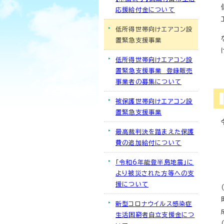
応援給付金について
低所得世帯向けエアコン設
置緊急支援事業
低所得世帯向けエアコン設
置緊急支援事業 登録販売
事業者の募集について
被保護世帯向けエアコン設
置緊急支援事業
最高裁判決を踏まえた保護
費の追加給付について
「令和6年能登半島地震」に
より被災された方等への支
援について
新型コロナウイルス感染症
生活困窮者自立支援金につ