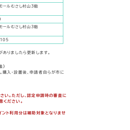
ンモールむさし村山3階
0
ンモールむさし村山3階
105
がありましたら更新します。
法）
。購入・設置後、申請者自らが市に
ださい。ただし、認定申請時の審査に
意ください。
イント利用分は補助対象となりませ