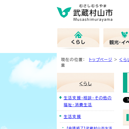
現在の位置：
トップページ
>
くら
業
くらし
生活支援・相談・その他の
福祉・消費生活
生活支援
【申請終了】武蔵村山市生活