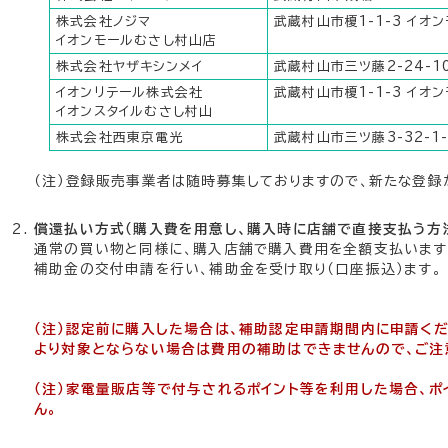
株式会社ノジマ
武蔵村山市榎1-1-3 イオ
イオンモールむさし村山店
株式会社ヤザキシンメイ
武蔵村山市三ツ藤2-24-1
イオンリテール株式会社
武蔵村山市榎1-1-3 イオ
イオンスタイルむさし村山
株式会社西東京電光
武蔵村山市三ツ藤3-32-1-
（注）登録販売事業者は随時募集しておりますので、新たな登録
償還払い方式（購入費を用意し、購入時に店舗で直接支払う方
通常の買い物と同様に、購入店舗で購入費用を全額支払います
補助金の交付申請を行い、補助金を受け取り（口座振込）ます。
（注）認定前に購入した場合は、補助認定申請期間内に申請く
より対象とならない場合は費用の補助はできませんので、ご注
（注）家電量販店等で付与されるポイント等を利用した場合、ポ
ん。