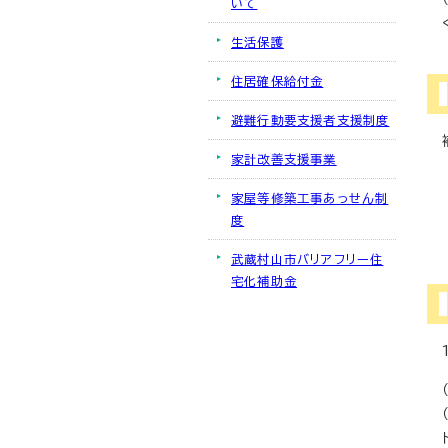
いて
生活保護
住居確保給付金
避難行動要支援者支援制度
家計改善支援事業
家屋等修築工事あっせん制
度
武蔵村山市バリアフリー住
宅化補助金