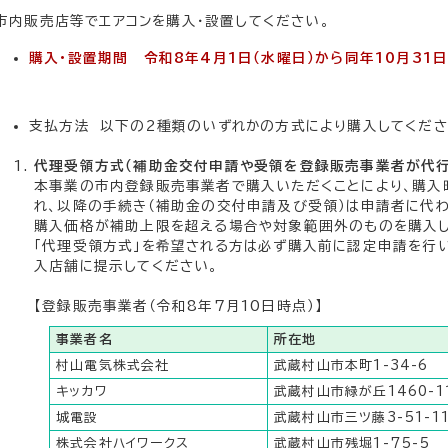
市内販売店等でエアコンを購入・設置してください。
購入・設置期間 令和8年4月1日（水曜日）から同年10月31日
支払方法 以下の2種類のいずれかの方式により購入してくださ
代理受領方式（補助金交付申請や受領を登録販売事業者が代行
本事業の市内登録販売事業者で購入いただくことにより、購入
れ、以降の手続き（補助金の交付申請及び受領）は申請者に代
購入価格が補助上限を超える場合や対象範囲外のものを購入し
「代理受領方式」を希望される方は必ず購入前に認定申請を行
入店舗に提示してください。
【登録販売事業者（令和8年7月10日時点）】
事業者名
所在地
村山電気株式会社
武蔵村山市本町1-34-6
キッカワ
武蔵村山市緑が丘1460-11
城電設
武蔵村山市三ツ藤3-51-1
株式会社ハイワークス
武蔵村山市残堀1-75-5