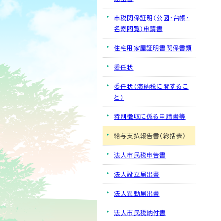
市税関係証明（公図・台帳・
名寄閲覧）申請書
住宅用家屋証明書関係書類
委任状
委任状（滞納税に関するこ
と）
特別徴収に係る申請書等
給与支払報告書（総括表）
法人市民税申告書
法人設立届出書
法人異動届出書
法人市民税納付書