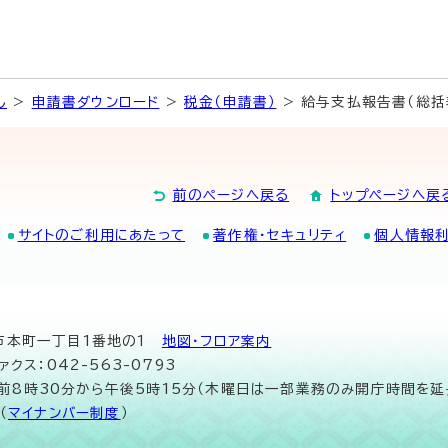
し
>
申請書ダウンロード
>
税金（申請書）
> 給与支払報告書（総括
前のページへ戻る
トップページへ戻
サイトのご利用にあたって
著作権・セキュリティ
個人情報
山市本町一丁目1番地の1
地図･フロア案内
ァクス：042-563-0793
午前8時30分から午後5時15分（木曜日は一部業務のみ開庁時間を延
（
マイナンバー制度
）