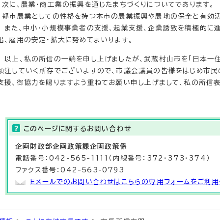
次に、農業・商工業の振興を通じたまちづくりについてであります。
都市農業としての性格を持つ本市の農業振興や農地の保全と有効活
また、中小・小規模事業者の支援、起業支援、企業誘致を積極的に進
出、雇用の安定・拡大に努めてまいります。
以上、私の所信の一端を申し上げましたが、武蔵村山市を「日本一住
傾注していく所存でございますので、市議会議員の皆様をはじめ市民
支援、御協力を賜りますよう重ねてお願い申し上げまして、私の所信
このページに関する
お問い合わせ
企画財政部
企画政策課
企画政策係
電話番号：042-565-1111（内線番号：372・373・374）
ファクス番号：042-563-0793
Eメールでのお問い合わせはこちらの専用フォームをご利用