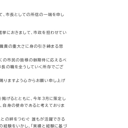
て、市長としての所信の一端を申し
選挙におきまして、市政を担わせてい
の職責の重大さに身の引き締まる思
多くの市民の皆様の御期待に応えるべ
市長の職を全うしていく所存でござ
賜りますよう心からお願い申し上げ
を掲げるとともに、今年3月に策定し
、自身の使命であると考えておりま
との絆をつむぐ 誰もが活躍できる
の経験をいかし、「実績と経験に基づ