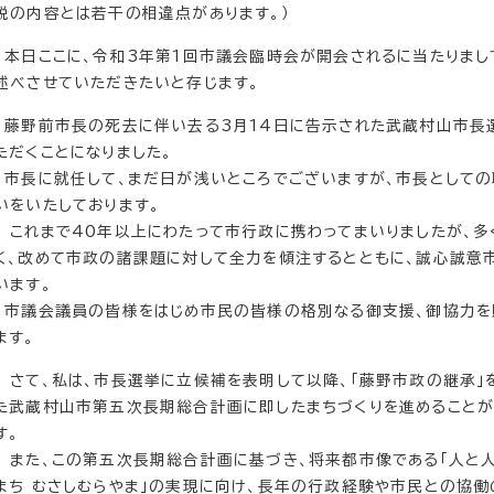
説の内容とは若干の相違点があります。）
本日ここに、令和3年第1回市議会臨時会が開会されるに当たりまし
述べさせていただきたいと存じます。
藤野前市長の死去に伴い去る3月14日に告示された武蔵村山市長
ただくことになりました。
市長に就任して、まだ日が浅いところでございますが、市長として
いをいたしております。
これまで40年以上にわたって市行政に携わってまいりましたが、
く、改めて市政の諸課題に対して全力を傾注するとともに、誠心誠意
います。
市議会議員の皆様をはじめ市民の皆様の格別なる御支援、御協力を
ます。
さて、私は、市長選挙に立候補を表明して以降、「藤野市政の継承」
た武蔵村山市第五次長期総合計画に即したまちづくりを進めることが
す。
また、この第五次長期総合計画に基づき、将来都市像である「人と人
まち むさしむらやま」の実現に向け、長年の行政経験や市民との協働