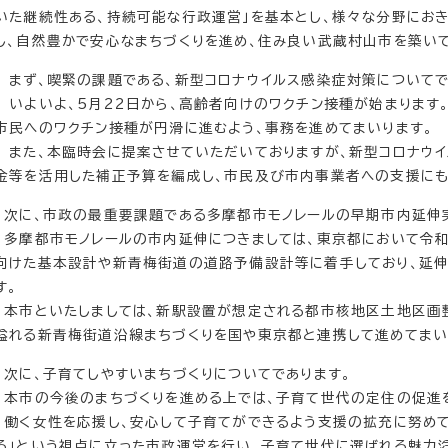
いた継続性ある、持続可能な行政運営」を基本とし、様々な分野にお
し、自然豊かで安心なまちづくりを進め、住み良い武蔵村山市を築い
まず、喫緊の課題である、新型コロナウイルス感染症対策についてで
いよいよ、5月22日から、高齢者向けのワクチン接種が始まります
市民へのワクチン接種が円滑に進むよう、事務を進めてまいります。
また、本臨時会に提案させていただいておりますが、新型コロナウ
金等を活用した補正予算を編成し、市民及び市内事業者への支援にも
次に、市政の最重要課題である多摩都市モノレールの早期市内延伸
多摩都市モノレールの市内延伸につきましては、東京都において令和
向けた基本設計や新青梅街道の道路予備設計等に着手しており、延伸
す。
本市といたしましては、新駅設置が想定される都市核地区土地区画
溢れる新青梅街道沿線まちづくりを国や東京都と連携して進めてまい
次に、子育てしやすいまちづくりについてであります。
本市の今後のまちづくりを進める上では、子育て世代の定住の促進を
働く女性を応援し、安心して子育てができるよう支援の拡充に努めて
る」という視点に立った市政運営を行い、子育て世代に選ばれる魅力