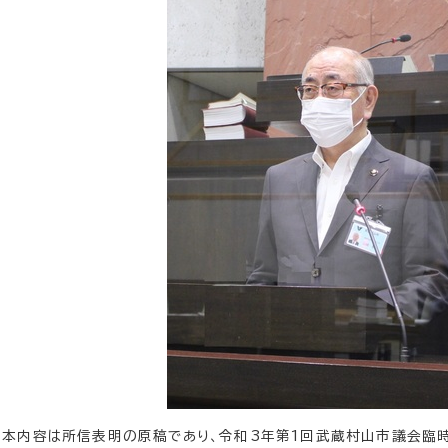
（本内容は所信表明の原稿であり、令和3年第1回武蔵村山市議会臨