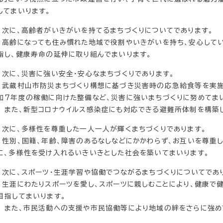
してまいります。
次に、高齢者がいきがいを持てるまちづくりについてであります。
高齢になっても住み慣れた地域で役割やいきがいを持ち、安心して
指し、健康寿命の延伸に取り組んでまいります。
次に、災害に強い安全・安心なまちづくりであります。
武蔵村山市防災まちづくり構想に基づき災害時の応急給食等を実施
和7年度の稼働に向けた整備など、災害に強いまちづくりに努めてま
また、新型コロナウイルス感染症にも対応できる避難所体制を構築し
次に、多様性を尊重した一人一人が輝くまちづくりであります。
性別、国籍、年齢、障害のあるなしなどにかかわらず、お互いを尊重
に、多様性を受け入れるいきいきとした社会を築いてまいります。
次に、スポーツ・生涯学習や協働でつながるまちづくりについてであ
生涯にわたりスポーツを愛し、スポーツに親しむことにより、健康で
目指してまいります。
また、市民活動への支援や市民協働等により地域の絆をさらに強め