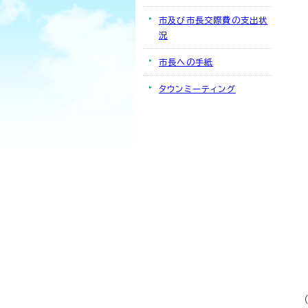
市及び市長交際費の支出状
況
市長への手紙
タウンミーティング