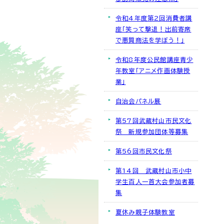
令和4年度第2回消費者講
座「笑って撃退！出前寄席
で悪質商法を学ぼう！」
令和8年度公民館講座青少
年教室「アニメ作画体験授
業」
自治会パネル展
第57回武蔵村山市民文化
祭 新規参加団体等募集
第56回市民文化祭
第14回 武蔵村山市小中
学生百人一首大会参加者募
集
夏休み親子体験教室