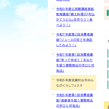
令和8年度公民館講座家庭
教育講座「郷土料理の「村山
かてうどん」を作ろう！食
べよう！」
令和7年度第2回消費者講
座「ジュースの甘さを測定
してみよう！」
令和7年度第1回消費者講
座「笑って学ぼう！あなた
を狙う悪質商法の手口と対
処法」
令和6年度武蔵村山市みん
なのくらしフェスタ
令和6年度第1回消費者講
座「高齢者を狙う悪質商法
の手口と対処法」