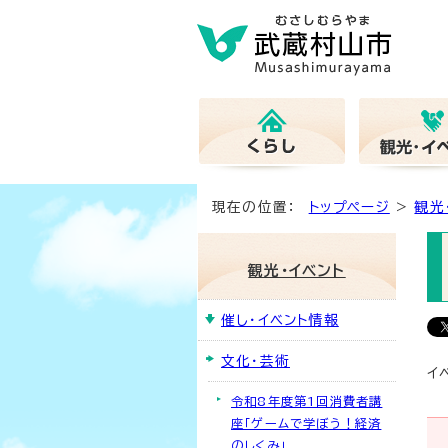
現在の位置：
トップページ
>
観光
観光・イベント
催し・イベント情報
文化・芸術
イ
令和8年度第1回消費者講
座「ゲームで学ぼう！経済
のしくみ」