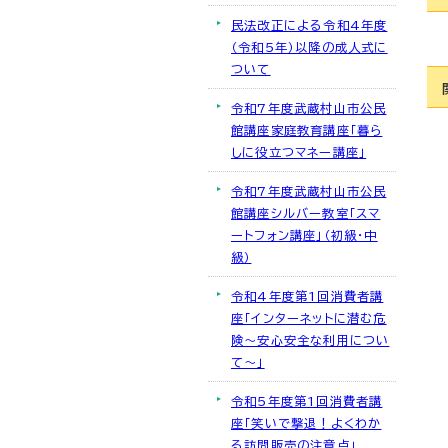
民法改正による令和4年度
（令和5年）以降の成人式に
ついて
令和7年度武蔵村山市公民
館講座家庭教育講座「暮ら
しに役立つマネー講座」
令和7年度武蔵村山市公民
館講座シルバー教室「スマ
ートフォン講座」（初級・中
級）
令和4年度第1回消費者講
座「インターネットに潜む危
険～安心安全な利用につい
て～」
令和5年度第1回消費者講
座「笑いで撃退！よくわか
る訪問販売の注意点」