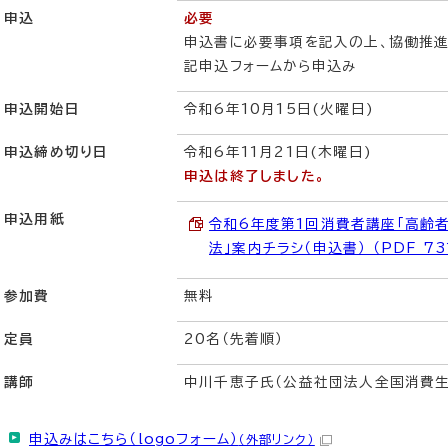
申込
必要
申込書に必要事項を記入の上、協働推進
記申込フォームから申込み
申込開始日
令和6年10月15日(火曜日)
申込締め切り日
令和6年11月21日(木曜日)
申込は終了しました。
申込用紙
令和6年度第1回消費者講座「高齢
法」案内チラシ（申込書） （PDF 731
参加費
無料
定員
20名（先着順）
講師
中川千恵子氏（公益社団法人全国消費
申込みはこちら（logoフォーム）
（外部リンク）