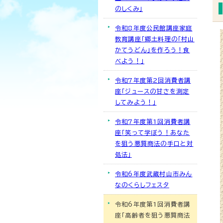
のしくみ」
令和8年度公民館講座家庭
教育講座「郷土料理の「村山
かてうどん」を作ろう！食
べよう！」
令和7年度第2回消費者講
座「ジュースの甘さを測定
してみよう！」
令和7年度第1回消費者講
座「笑って学ぼう！あなた
を狙う悪質商法の手口と対
処法」
令和6年度武蔵村山市みん
なのくらしフェスタ
令和6年度第1回消費者講
座「高齢者を狙う悪質商法