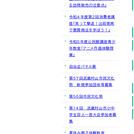
る訪問販売の注意点」
令和4年度第2回消費者講
座「笑って撃退！出前寄席
で悪質商法を学ぼう！」
令和8年度公民館講座青少
年教室「アニメ作画体験授
業」
自治会パネル展
第57回武蔵村山市民文化
祭 新規参加団体等募集
第56回市民文化祭
第14回 武蔵村山市小中
学生百人一首大会参加者募
集
夏休み親子体験教室