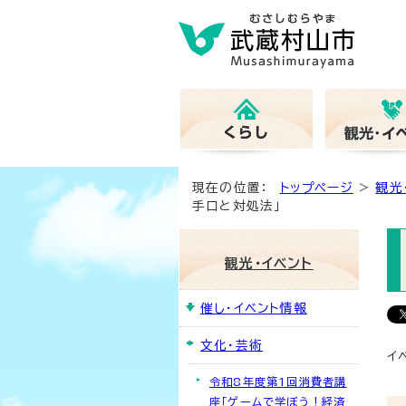
現在の位置：
トップページ
>
観光
手口と対処法」
観光・イベント
催し・イベント情報
文化・芸術
イ
令和8年度第1回消費者講
座「ゲームで学ぼう！経済