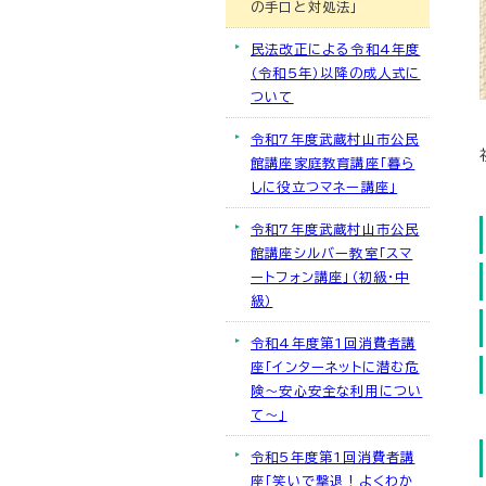
の手口と対処法」
民法改正による令和4年度
（令和5年）以降の成人式に
ついて
令和7年度武蔵村山市公民
館講座家庭教育講座「暮ら
しに役立つマネー講座」
令和7年度武蔵村山市公民
館講座シルバー教室「スマ
ートフォン講座」（初級・中
級）
令和4年度第1回消費者講
座「インターネットに潜む危
険～安心安全な利用につい
て～」
令和5年度第1回消費者講
座「笑いで撃退！よくわか