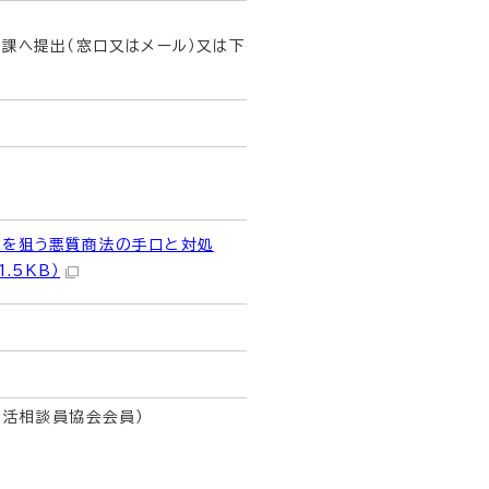
課へ提出（窓口又はメール）又は下
者を狙う悪質商法の手口と対処
.5KB）
生活相談員協会会員）