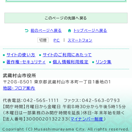
このページの先頭へ戻る
前のページへ戻る
トップページへ戻る
切替
PC
スマートフォン
サイトの使い方
サイトのご利用にあたって
著作権・セキュリティ
個人情報利用規定
リンク集
武蔵村山市役所
〒208-8501 東京都武蔵村山市本町一丁目1番地の1
地図･フロア案内
代表電話：042-565-1111 ファクス：042-563-0793
【開庁時間】月曜日から金曜日 午前8時30分から午後5時15分
（木曜日は一部業務のみ開庁時間を延長）休日・年末年始を除く
【法人番号】3000020132233（
マイナンバー制度
）
Copyright (C) Musashimurayama City. All rights reserved.