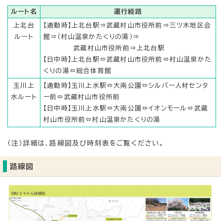
ルート名
運行経路
上北台
【通勤時】上北台駅⇒武蔵村山市役所前⇒三ツ木地区会
ルート
館⇒（村山温泉かたくりの湯）⇒
武蔵村山市役所前⇒上北台駅
【日中時】上北台駅⇔武蔵村山市役所前⇔村山温泉かた
くりの湯⇔総合体育館
玉川上
【通勤時】玉川上水駅⇔大南公園⇔シルバー人材センタ
水ルート
ー前⇔武蔵村山市役所前
【日中時】玉川上水駅⇔大南公園⇔イオンモール⇔武蔵
村山市役所前⇔村山温泉かたくりの湯
（注）詳細は、路線図及び時刻表をご覧ください。
路線図