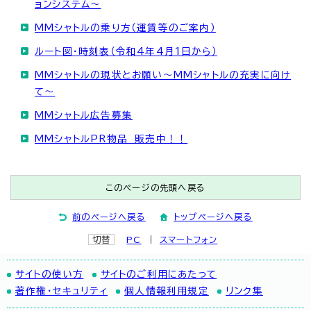
ョンシステム～
MMシャトルの乗り方（運賃等のご案内）
ルート図・時刻表（令和4年4月1日から）
MMシャトルの現状とお願い～MMシャトルの充実に向け
て～
MMシャトル広告募集
MMシャトルPR物品 販売中！！
このページの先頭へ戻る
前のページへ戻る
トップページへ戻る
切替
PC
スマートフォン
サイトの使い方
サイトのご利用にあたって
著作権・セキュリティ
個人情報利用規定
リンク集