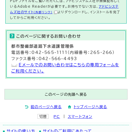
PDFファイルをご覧いただくには、アドビシステムズ社が無償配布して
いるAdobe Readerが必要です。お持ちでない方は、
アドビシステ
ムズ社のサイト
よりダウンロードし、インストールを完了
（外部リンク）
してからご利用ください。
このページに関する
お問い合わせ
都市整備部
道路下水道課
管理係
電話番号：042-565-1111（内線番号：265・266）
ファクス番号：042-566-4493
Eメールでのお問い合わせはこちらの専用フォームを
ご利用ください。
このページの先頭へ戻る
前のページへ戻る
トップページへ戻る
切替
PC
スマートフォン
サイトの使い方
サイトのご利用にあたって