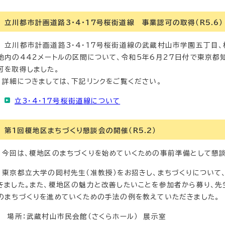
立川都市計画道路3・4・17号桜街道線 事業認可の取得（R5.6）
立川都市計画道路3・4・17号桜街道線の武蔵村山市学園五丁目、
地内の442メートルの区間について、令和5年6月27日付で東京
可を取得しました。
詳細につきましては、下記リンクをご覧ください。
立3・4・17号桜街道線について
第1回榎地区まちづくり懇談会の開催（R5.2）
今回は、榎地区のまちづくりを始めていくための事前準備として懇談
東京都立大学の岡村先生（准教授）をお招きし、まちづくりについて
きました。また、榎地区の魅力と改善したいことを参加者から募り、
のまちづくりを進めていくための手法の例を教えていただきました。
場所：武蔵村山市民会館（さくらホール） 展示室