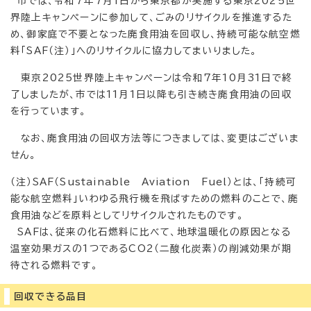
市では、令和7年7月1日から東京都が実施する東京2025世
界陸上キャンペーンに参加して、ごみのリサイクルを推進するた
め、御家庭で不要となった廃食用油を回収し、持続可能な航空燃
料「SAF（注）」へのリサイクルに協力してまいりました。
東京2025世界陸上キャンペーンは令和7年10月31日で終
了しましたが、市では11月1日以降も引き続き廃食用油の回収
を行っています。
なお、廃食用油の回収方法等につきましては、変更はございま
せん。
（注）SAF（Sustainable Aviation Fuel）とは、「持続可
能な航空燃料」いわゆる飛行機を飛ばすための燃料のことで、廃
食用油などを原料としてリサイクルされたものです。
SAFは、従来の化石燃料に比べて、地球温暖化の原因となる
温室効果ガスの1つであるCO2（二酸化炭素）の削減効果が期
待される燃料です。
回収できる品目