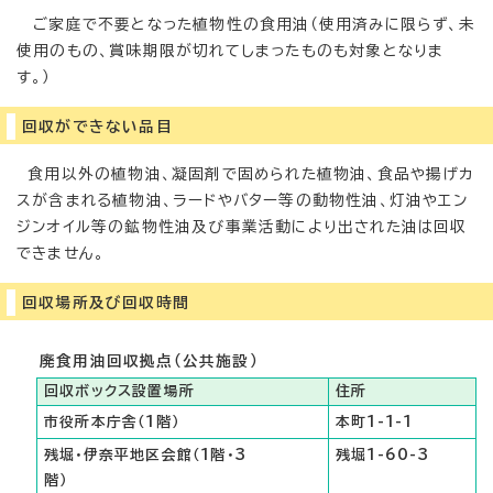
ご家庭で不要となった植物性の食用油（使用済みに限らず、未
使用のもの、賞味期限が切れてしまったものも対象となりま
す。）
回収ができない品目
食用以外の植物油、凝固剤で固められた植物油、食品や揚げカ
スが含まれる植物油、ラードやバター等の動物性油、灯油やエン
ジンオイル等の鉱物性油及び事業活動により出された油は回収
できません。
回収場所及び回収時間
廃食用油回収拠点（公共施設）
回収ボックス設置場所
住所
市役所本庁舎（1階）
本町1-1-1
残堀・伊奈平地区会館（1階・3
残堀1-60-3
階）