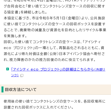
市は、令和8年4月24日（金曜日）に、HOYAアイケアリテイリン
グ合同会社と「使い捨てコンタクトレンズ空ケースの回収に関す
る協定書」を締結しました。
本協定に基づき、市は令和8年5月1日（金曜日）より、公共施設
に使い捨てコンタクトレンズの空ケースの回収ボックスを設置す
ることで、廃棄物の減量及び資源化を目的としたリサイクル事業
を実施します。
回収した使い捨てコンタクトレンズの空ケースは、「アイシティ
eco プロジェクト」の一環として、再製品化されるとともに、資
源化により得た対価は全額（公財）日本アイバンク協会へ寄付さ
れ、視力障害のかたの視力回復のために役立てられます。
「アイシティ eco プロジェクト」の詳細はこちらから
（外部リ
ンク）
回収方法について
使用後の使い捨てコンタクトレンズの空ケースを、各回収場所に
設置された回収ボックスに入れてください。