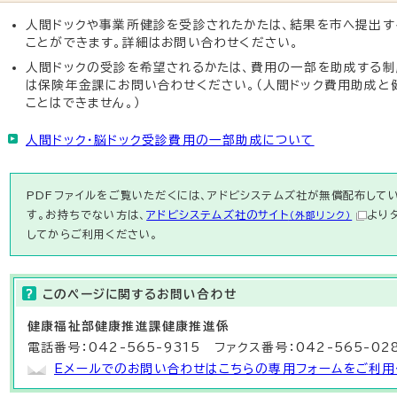
人間ドックや事業所健診を受診されたかたは、結果を市へ提出す
ことができます。詳細はお問い合わせください。
人間ドックの受診を希望されるかたは、費用の一部を助成する制
は保険年金課にお問い合わせください。（人間ドック費用助成と
ことはできません。）
人間ドック・脳ドック受診費用の一部助成について
PDFファイルをご覧いただくには、アドビシステムズ社が無償配布している
す。お持ちでない方は、
アドビシステムズ社のサイト
より
（外部リンク）
してからご利用ください。
このページに関する
お問い合わせ
健康福祉部
健康推進課健康推進係
電話番号：042-565-9315 ファクス番号：042-565-02
Eメールでのお問い合わせはこちらの専用フォームをご利用