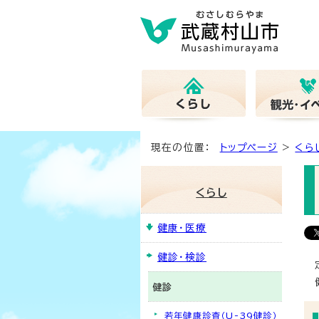
現在の位置：
トップページ
>
くら
くらし
健康・医療
健診・検診
健診
若年健康診査（U-39健診）