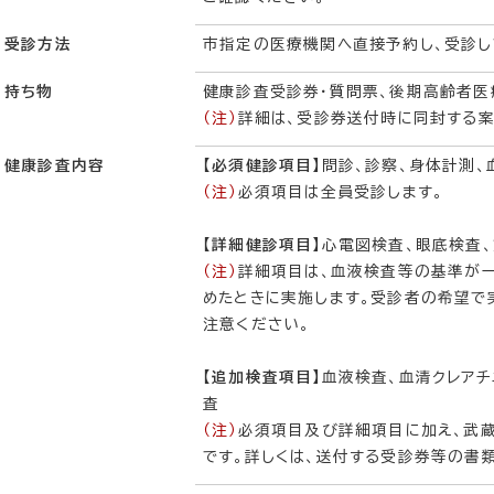
受診方法
市指定の医療機関へ直接予約し、受診し
持ち物
健康診査受診券・質問票、後期高齢者
（注）
詳細は、受診券送付時に同封する案
健康診査内容
【必須健診項目】
問診、診察、身体計測、
（注）
必須項目は全員受診します。
【詳細健診項目】
心電図検査、眼底検査、
（注）
詳細項目は、血液検査等の基準が一
めたときに実施します。受診者の希望で
注意ください。
【追加検査項目】
血液検査、血清クレア
査
（注）
必須項目及び詳細項目に加え、武
です。詳しくは、送付する受診券等の書