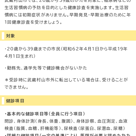
武蔵村山市では、20歳から39歳のかたを対象に、糖尿病などの
生活習慣病の予防を目的とした健康診査を実施します。生活習
慣病には初期症状がありません。早期発見・早期治療のために年
1回健康診査を受けましょう。
対象
・20歳から39歳までの市民（昭和62年4月1日から平成19年
4月1日生まれ）
・勤務先、通学先等で健診機会がないかた
＊受診時に武蔵村山市外に転出している場合は、受けることが
できません。
健診項目
・基本的な健診項目等（全員に行う項目）
問診、身体計測（身長、体重、腹囲）、身体診察、血圧測定、血液
検査（脂質、血糖、肝機能等）、尿検査（尿蛋白、尿潜血、尿糖）
・詳細な健診項目（一定の基準により、医師が必要と認めたかた