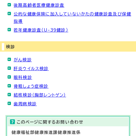
後期高齢者医療健康診査
公的な健康保険に加入していないかたの健康診査及び保健
指導
若年健康診査（U-39健診）
検診
がん検診
肝炎ウイルス検診
眼科検診
骨粗しょう症検診
結核検診（胸部レントゲン）
歯周病検診
このページに関する
お問い合わせ
健康福祉部
健康推進課健康推進係