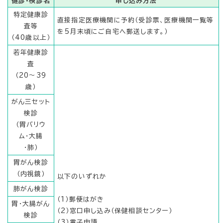
健診・検診名
申し込み方法
特定健康診
直接指定医療機関に予約（受診票、医療機関一覧等
査等
を5月末頃にご自宅へ郵送します。）
（40歳以上）
若年健康診
査
（20～39
歳）
がん三セット
検診
（胃バリウ
ム・大腸
・肺）
胃がん検診
（内視鏡）
以下のいずれか
肺がん検診
（1）郵便はがき
胃・大腸がん
（2）窓口申し込み（保健相談センター）
検診
（3）電子申請