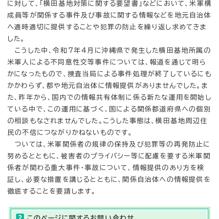
に対して、「横田基地対策に関する要望書」などにおいて、米軍構
成員等が関係する事件及び事故に関する情報などを地元自治体
へ適時適切に提供することや犯罪の防止を繰り返し求めてきま
した。
こうした中、令和7年4月に沖縄県で発生した横田基地所属の
米軍人による不同意性交等事件については、報道を通じて明ら
かになったもので、捜査当局による事件処理が終了しているにも
かかわらず、都や地元自治体に情報提供がありませんでした。ま
た、昨年から、国内での情報共有体制に係る新たな運用を開始し
ている中で、この運用に基づく、国による関係都道府県への個別
の相談もなされませんでした。こうした事態は、横田基地周辺住
民の不信につながりかねないものです。
ついては、米軍関係者の規律の保持及び犯罪等の再発防止に
努めるとともに、被害者のプライバシー等に配慮を要する米軍関
係者が関わる重大事件・事故について、情報提供のあり方を検
証し、必要な措置を講じるとともに、関係自治体への情報提供を
徹底することを要請します。
このページに関する
お問い合わせ