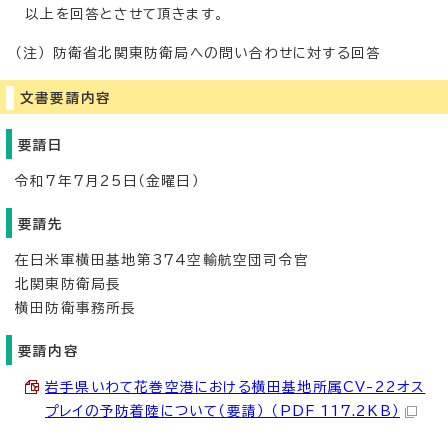
以上を回答とさせて頂きます。
（注） 防衛省北関東防衛局への問い合わせに対する回答
文書要請内容
要請日
令和7年7月25日（金曜日）
要請先
在日米軍横田基地第374空輸航空団司令官
北関東防衛局長
横田防衛事務所長
要請内容
岩手県いわて花巻空港における横田基地所属CV-22オス
プレイの予防着陸について（要請） （PDF 117.2KB）