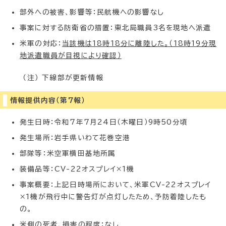
部外への被害、影響等：民航機への影響なし
事案に対する防衛省の措置：東北局職員3名を現地へ派遣
米軍の対応：
当該機は18時18分に離陸した。（18時19分現
地派遣職員が目視により確認）
（注） 下線部が更新情報
情報提供内容（第7報）
発生日時：令和7年7月24日（木曜日）9時50分頃
発生場所：岩手県いわて花巻空港
部隊等：米空軍横田基地所属
装備品等：CV-22オスプレイ×1機
事案概要：上記日時場所において、米軍CV-22オスプレイ
×1機が飛行中に警告灯が点灯したため、予防着陸したも
の。
米側の死者、損害の程度：
なし