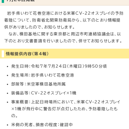
岩手県いわて花巻空港における米軍CV-22オスプレイの予防
着陸について、防衛省北関東防衛局から、以下のとおり情報提
供がありましたので、お知らせします。
なお、横田基地に関する東京都と周辺市町連絡協議会は、以
下のとおり文書要請を行いましたので、併せてお知らせします。
情報提供内容（第4報）
発生日時：令和7年7月24日（木曜日）9時50分頃
発生場所：岩手県いわて花巻空港
部隊等：米空軍横田基地所属
装備品等：CV-22オスプレイ×1機
事案概要：上記日時場所において、米軍CV-22オスプレイ
×1機が飛行中に警告灯が点灯したため、予防着陸したも
の。
米側の死者、損害の程度：確認中