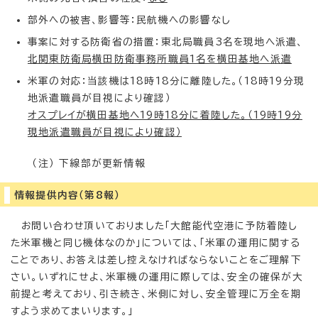
部外への被害、影響等：民航機への影響なし
事案に対する防衛省の措置：東北局職員3名を現地へ派遣、
北関東防衛局横田防衛事務所職員1名を横田基地へ派遣
米軍の対応：当該機は18時18分に離陸した。（18時19分現
地派遣職員が目視により確認）
オスプレイが横田基地へ19時18分に着陸した。（19時19分
現地派遣職員が目視により確認）
（注） 下線部が更新情報
情報提供内容（第8報）
お問い合わせ頂いておりました「大館能代空港に予防着陸し
た米軍機と同じ機体なのか」については、「米軍の運用に関する
ことであり、お答えは差し控えなければならないことをご理解下
さい。いずれにせよ、米軍機の運用に際しては、安全の確保が大
前提と考えており、引き続き、米側に対し、安全管理に万全を期
すよう求めてまいります。」