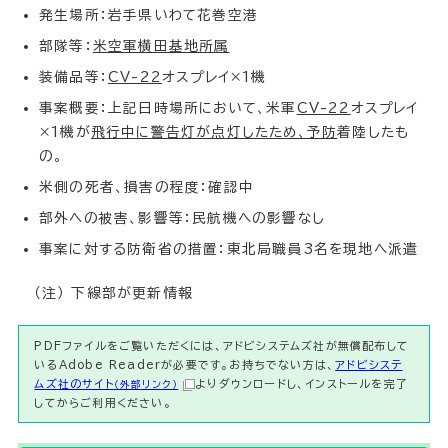
発生場所：岩手県いわて花巻空港
部隊等：
米空軍横田基地所属
装備品等：
CV-22
オスプレイ×1機
事案概要：上記日時場所において、米軍
CV-22
オスプレイ
×1機が
飛行中に警告灯が点灯したため、予防
着陸したも
の。
米側の死者、損害の程度：確認中
部外への被害、影響等：民航機への影響なし
事案に対する防衛省の措置：東北局職員3名を現地へ派遣
（注） 下線部が更新情報
PDFファイルをご覧いただくには、アドビシステムズ社が無償配布して
いるAdobe Readerが必要です。お持ちでない方は、
アドビシステ
ムズ社のサイト
よりダウンロードし、インストールを完了
（外部リンク）
してからご利用ください。