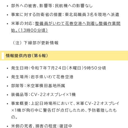
部外への被害、影響等：民航機への影響なし
事案に対する防衛省の措置：東北局職員3名を現地へ派遣
米軍の対応：
整備員がいわて花巻空港へ到着し整備作業開
始。（13時00分頃）
（注） 下線部が更新情報
情報提供内容（第6報）
発生日時：令和7年7月24日（木曜日）9時50分頃
発生場所：岩手県いわて花巻空港
部隊等：米空軍横田基地所属
装備品等：CV-22オスプレイ×1機
事案概要：上記日時場所において、米軍CV-22オスプレイ
×1機が飛行中に警告灯が点灯したため、予防着陸したも
の。
米側の死者、損害の程度：確認中