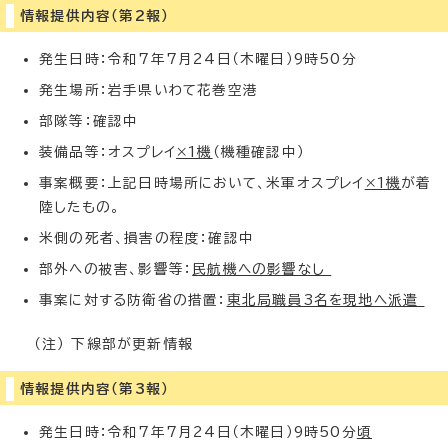
情報提供内容（第2報）
発生日時：令和7年7月24日（木曜日）9時50分
発生場所：岩手県いわて花巻空港
部隊等：確認中
装備品等：オスプレイ
×1機
（機種確認中）
事案概要：上記日時場所において、米軍オスプレイ
×1機
が着
陸したもの。
米側の死者、損害の程度：確認中
部外への被害、影響等：
民航機への影響なし
事案に対する防衛省の措置：
東北局職員3名を現地へ派遣
（注） 下線部が更新情報
情報提供内容（第3報）
発生日時：令和7年7月24日（木曜日）9時50分
頃