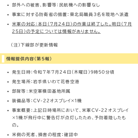
部外への被害、影響等：民航機への影響なし
事案に対する防衛省の措置：東北局職員3名を現地へ派遣
米軍の対応：本日（7月24日）の作業は終了した。明日（7月
25日）の予定については情報がありません。
（注）下線部が更新情報
情報提供内容（第5報）
発生日時：令和7年7月24日（木曜日）9時50分頃
発生場所：岩手県いわて花巻空港
部隊等：米空軍横田基地所属
装備品等：CV-22オスプレイ×1機
事案概要：上記日時場所において、米軍CV-22オスプレイ
×1機が飛行中に警告灯が点灯したため、予防着陸したも
の。
米側の死者、損害の程度：確認中