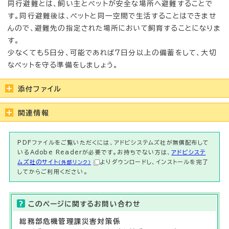
同行避難とは、飼い主とペットが安全な場所へ避難することで
す。同行避難後は、ペットと同一空間で生活することはできませ
んので、避難先の指定された場所において飼育することになりま
す。
少なくても5日分、可能であれば7日分以上の備蓄をして、大切
なペットを守る準備をしましょう。
添付ファイル
関連情報
PDFファイルをご覧いただくには、アドビシステムズ社が無償配布して
いるAdobe Readerが必要です。お持ちでない方は、
アドビシステ
ムズ社のサイト
よりダウンロードし、インストールを完了
（外部リンク）
してからご利用ください。
このページに関する
お問い合わせ
総務部
危機管理課
災害対策係