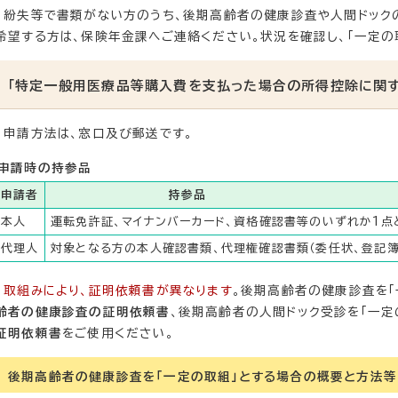
紛失等で書類がない方のうち、後期高齢者の健康診査や人間ドックの
希望する方は、保険年金課へご連絡ください。状況を確認し、「一定の
「特定一般用医療品等購入費を支払った場合の所得控除に関
申請方法は、窓口及び郵送です。
申請時の持参品
申請者
持参品
本人
運転免許証、マイナンバーカード、資格確認書等のいずれか1
代理人
対象となる方の本人確認書類、代理権確認書類（委任状、登記
取組みにより、証明依頼書が異なります
。後期高齢者の健康診査を「
齢者の健康診査の証明依頼書
、後期高齢者の人間ドック受診を「一定
証明依頼書
をご使用ください。
後期高齢者の健康診査を「一定の取組」とする場合の概要と方法等