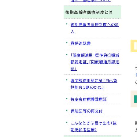
後期高齢者医療制度とは
後期高齢者医療制度への加
入
資格確認書
「限度額適用・標準負担額減
額認定証」「限度額適用認定
証」
限度額適用認定証（自己負
担割合3割のかた）
特定疾病療養受療証
保険証等の再交付
こんなときは届け出を（後
期高齢者医療）