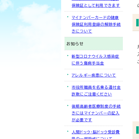
保険証として利用できます
マイナンバーカードの健康
保険証利用登録の解除手続
きについて
お知らせ
新型コロナウイルス感染症
に伴う傷病手当金
アレルギー疾患について
市役所職員を名乗る還付金
詐欺にご注意ください
後期高齢者医療制度の手続
きにはマイナンバーの記入
が必要です
人間ドック・脳ドック受診費
用の一部助成について