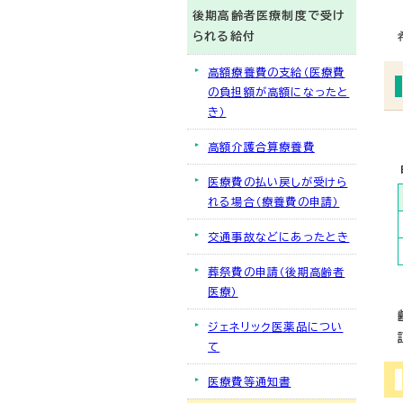
後期高齢者医療制度で受け
られる給付
高額療養費の支給（医療費
の負担額が高額になったと
き）
高額介護合算療養費
医療費の払い戻しが受けら
れる場合（療養費の申請）
交通事故などにあったとき
葬祭費の申請（後期高齢者
医療）
ジェネリック医薬品につい
て
医療費等通知書