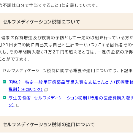
の不調は自分で手当てすること」と定義しています。
セルフメディケーション税制について
健康の保持増進及び疾病の予防として一定の取組を行っている方が、
月31日までの間に自己又は自己と生計を一（いつ）にする配偶者そ
入し、その年間購入額が1万2千円を超えるときは、一定の金額の所
ことができます。
セルフメディケーション税制に関する概要や適用については、下記ホ
国税庁 特定一般用医療薬品等購入費を支払ったとき（医療費控
税制】
（外部リンク）
厚生労働省 セルフメディケーション税制（特定の医療費購入額
ク）
セルフメディケーション税制の適用について