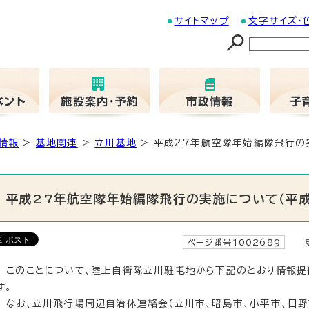
サイトマップ
文字サイズ・
情報
>
基地関連
>
立川基地
> 平成27年航空隊年始編隊飛行の実
平成27年航空隊年始編隊飛行の実施について（平成
ページ番号1002689
更
このことについて、陸上自衛隊立川駐屯地から下記のとおり情報提
す。
なお、立川飛行場周辺自治体連絡会（立川市、昭島市、小平市、日野