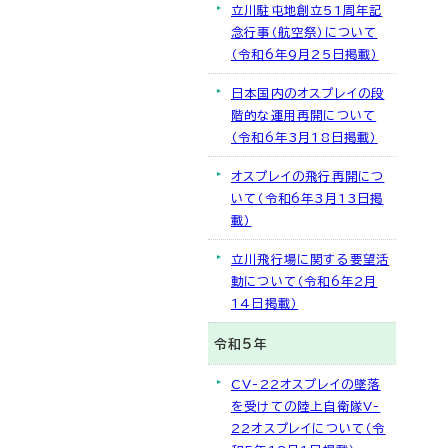
立川駐屯地創立51周年記
念行事（航空祭）について
（令和6年9月25日掲載）
日本国内のオスプレイの段
階的な運用再開について
（令和6年3月18日掲載）
オスプレイの飛行再開につ
いて（令和6年3月13日掲
載）
立川飛行場に関する要望活
動について（令和6年2月
14日掲載）
令和5年
CV-22オスプレイの墜落
を受けての陸上自衛隊V-
22オスプレイについて（令