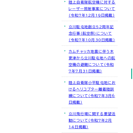
陸上自衛隊航空機に対する
レーザー照射事案について
（令和7年12月19日掲載）
立川駐屯地創立52周年記
念行事（航空祭）について
（令和7年10月30日掲載）
カムチャッカ地震に伴う木
更津から立川駐屯地への航
空機の避難について（令和
7年7月31日掲載）
陸上自衛隊小平駐屯地にお
けるヘリコプター離着陸訓
練について（令和7年3月6
日掲載）
立川飛行場に関する要望活
動について（令和7年2月
14日掲載）