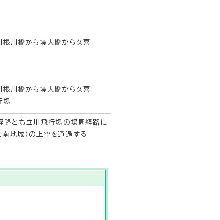
利根川橋から境大橋から久喜
利根川橋から境大橋から久喜
行場
側経路とも立川飛行場の場周経路に
大南地域）の上空を通過する