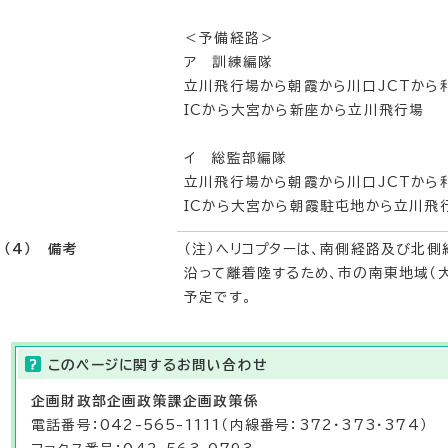
＜予備経路＞
ア 訓練編隊
立川飛行場から朝霞から川口JCTから
ICから大宮から新座から立川飛行場
イ 総監部編隊
立川飛行場から朝霞から川口JCTから
ICから大宮から朝霞駐屯地から立川飛
（4） 備考
（注）ヘリコプターは、南側経路及び北
沿って離着陸するため、市の南東地域（
予定です。
このページに関する
お問い合わせ
企画財政部
企画政策課
企画政策係
電話番号：042-565-1111（内線番号：372・373・374）