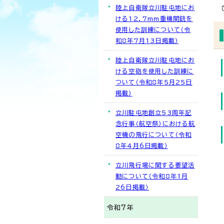
陸上自衛隊立川駐屯地にお
ける12．7mm重機関銃を
使用した訓練について（令
和8年7月13日掲載）
陸上自衛隊立川駐屯地にお
ける空砲を使用した訓練に
ついて（令和8年5月25日
掲載）
立川駐屯地創立53周年記
念行事（航空祭）における航
空機の飛行について（令和
8年4月6日掲載）
立川飛行場に関する要望活
動について（令和8年1月
26日掲載）
令和7年