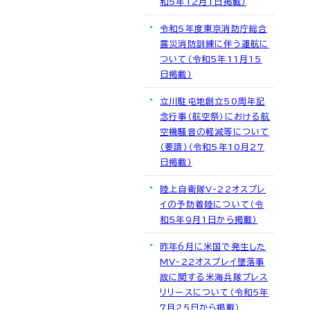
和5年12月1日掲載）
令和5年度東京消防庁総合
震災消防訓練に伴う運航に
ついて（令和5年11月15
日掲載）
立川駐屯地創立50周年記
念行事（航空祭）における航
空機騒音の軽減等について
（要請）（令和5年10月27
日掲載）
陸上自衛隊V-22オスプレ
イの予防着陸について（令
和5年9月1日から掲載）
昨年6月に米国で発生した
MV-22オスプレイ墜落事
故に関する米海兵隊プレス
リリースについて（令和5年
7月25日から掲載）