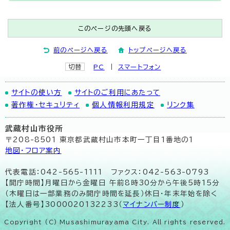
このページの先頭へ戻る
前のページへ戻る
トップページへ戻る
切替
PC
スマートフォン
サイトの使い方
サイトのご利用にあたって
著作権・セキュリティ
個人情報利用規定
リンク集
武蔵村山市役所
〒208-8501 東京都武蔵村山市本町一丁目1番地の1
地図･フロア案内
代表電話：042-565-1111 ファクス：042-563-0793
【開庁時間】月曜日から金曜日 午前8時30分から午後5時15分
（木曜日は一部業務のみ開庁時間を延長）休日・年末年始を除く
【法人番号】3000020132233（
マイナンバー制度
）
Copyright (C) Musashimurayama City. All rights reserved.