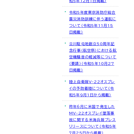
和5年12月1日掲載）
令和5年度東京消防庁総合
震災消防訓練に伴う運航に
ついて（令和5年11月15
日掲載）
立川駐屯地創立50周年記
念行事（航空祭）における航
空機騒音の軽減等について
（要請）（令和5年10月27
日掲載）
陸上自衛隊V-22オスプレ
イの予防着陸について（令
和5年9月1日から掲載）
昨年6月に米国で発生した
MV-22オスプレイ墜落事
故に関する米海兵隊プレス
リリースについて（令和5年
7月25日から掲載）