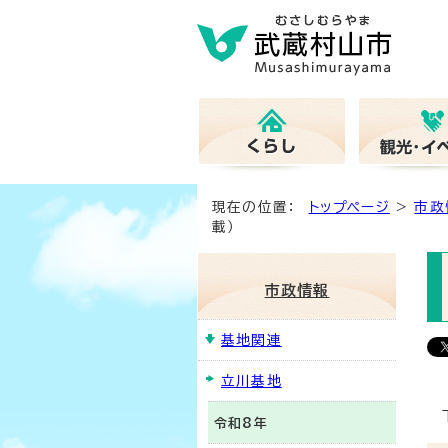
現在の位置：
トップページ
>
市政
載）
市政情報
基地関連
立川基地
令和8年