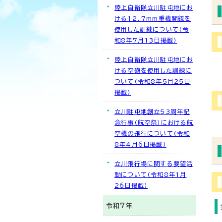
陸上自衛隊立川駐屯地にお
ける12．7mm重機関銃を
使用した訓練について（令
和8年7月13日掲載）
陸上自衛隊立川駐屯地にお
ける空砲を使用した訓練に
ついて（令和8年5月25日
掲載）
立川駐屯地創立53周年記
念行事（航空祭）における航
空機の飛行について（令和
8年4月6日掲載）
立川飛行場に関する要望活
動について（令和8年1月
26日掲載）
令和7年