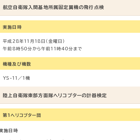
航空自衛隊入間基地所属固定翼機の飛行点検
実施日時
平成28年11月18日（金曜日）
午前8時50分から午前11時40分まで
機種及び機数
YS-11／1機
陸上自衛隊東部方面隊ヘリコプターの計器検定
第1ヘリコプター団
実施日時