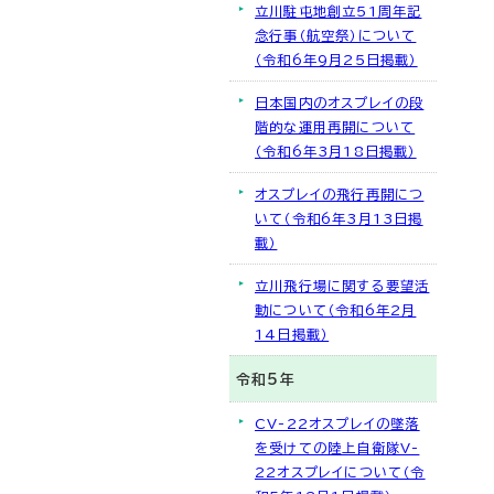
立川駐屯地創立51周年記
念行事（航空祭）について
（令和6年9月25日掲載）
日本国内のオスプレイの段
階的な運用再開について
（令和6年3月18日掲載）
オスプレイの飛行再開につ
いて（令和6年3月13日掲
載）
立川飛行場に関する要望活
動について（令和6年2月
14日掲載）
令和5年
CV-22オスプレイの墜落
を受けての陸上自衛隊V-
22オスプレイについて（令