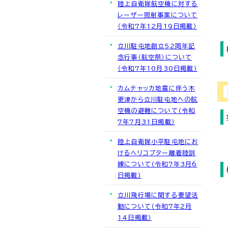
陸上自衛隊航空機に対する
レーザー照射事案について
（令和7年12月19日掲載）
立川駐屯地創立52周年記
念行事（航空祭）について
（令和7年10月30日掲載）
カムチャッカ地震に伴う木
更津から立川駐屯地への航
空機の避難について（令和
7年7月31日掲載）
陸上自衛隊小平駐屯地にお
けるヘリコプター離着陸訓
練について（令和7年3月6
日掲載）
立川飛行場に関する要望活
動について（令和7年2月
14日掲載）