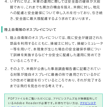
いずれにせよ、米軍の運用に際しては安全面の確保が大前
提であり、これまでも累次の機会を捉え、米側に対し、地元
への配慮と安全確保について申し入れを行っており、引き続
き、安全面に最大限配慮するよう求めてまいります。
陸上自衛隊のオスプレイについて
陸上自衛隊のオスプレイについては、既に安全が確認された
部品を利用するとともに、操縦士に対して、操縦シミュレータ
ー等を用いて、本現象が生じた場合の安全確保手順につい
て訓練を実施するなど十分安全に配慮した運用に努めてき
ているところです。
その上で、米側が公表した事故調査報告書に記載されてい
る対策が陸自オスプレイに最善の形で適用されているかど
うか改めて確認を行っているところであり、それが完了する
までは飛行を見合わせる考えです。
PDFファイルをご覧いただくには、アドビシステムズ社が無償配布して
いるAdobe Readerが必要です。お持ちでない方は、
アドビシステ